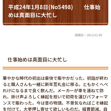
平成24年1月8日(No5498) 仕事始
めは真面目に大忙し
投稿日：2012.01.08
仕事始めは真面目に大忙し
華やかな時代の初出は豪快で賑やかだった。初詣が終わ
ると職人さんも一緒に新年互礼会に移る。ともかくへべ
れけになるまで良く飲んだ。メーカーが車を連ねて訪
れ、掛け声よろしく縁起を担いで初荷を運びパフォーマ
ンスで賑わった。今は昔の物語。不景気なればこそ縁起
を付けて、大挙押し寄せて欲しいものだ。経費節減、自