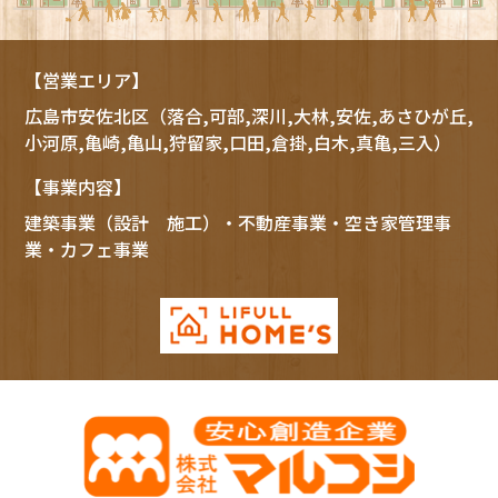
【営業エリア】
広島市
安佐北区
（落合,可部,深川,大林,安佐,あさひが丘,
小河原,亀崎,亀山,狩留家,口田,倉掛,白木,真亀,三入）
【事業内容】
建築事業（設計 施工）・不動産事業・空き家管理事
業・カフェ事業