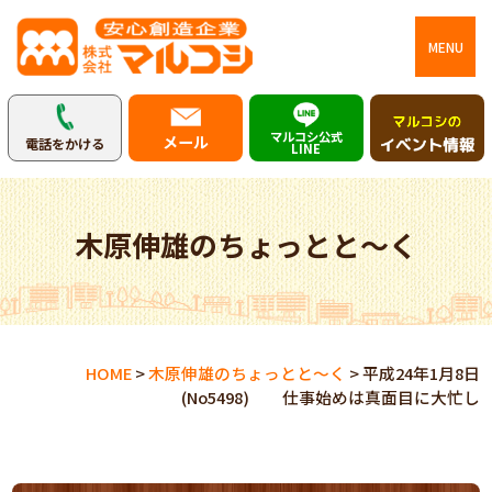
MENU
マルコシ公式
メール
電話をかける
LINE
木原伸雄のちょっとと～く
HOME
>
木原伸雄のちょっとと～く
>
平成24年1月8日
(No5498) 仕事始めは真面目に大忙し