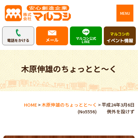
MENU
マルコシ公式
メール
電話をかける
LINE
木原伸雄のちょっとと～く
HOME
>
木原伸雄のちょっとと～く
>
平成24年3月6日
(No5556) 例外を設けず