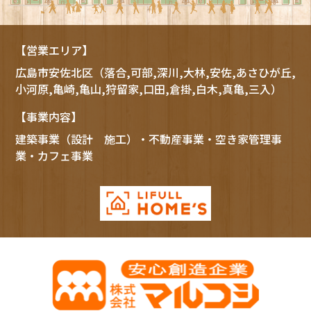
【営業エリア】
広島市
安佐北区
（落合,可部,深川,大林,安佐,あさひが丘,
小河原,亀崎,亀山,狩留家,口田,倉掛,白木,真亀,三入）
【事業内容】
建築事業（設計 施工）・不動産事業・空き家管理事
業・カフェ事業