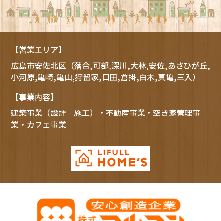
【営業エリア】
広島市
安佐北区
（落合,可部,深川,大林,安佐,あさひが丘,
小河原,亀崎,亀山,狩留家,口田,倉掛,白木,真亀,三入）
【事業内容】
建築事業（設計 施工）・不動産事業・空き家管理事
業・カフェ事業