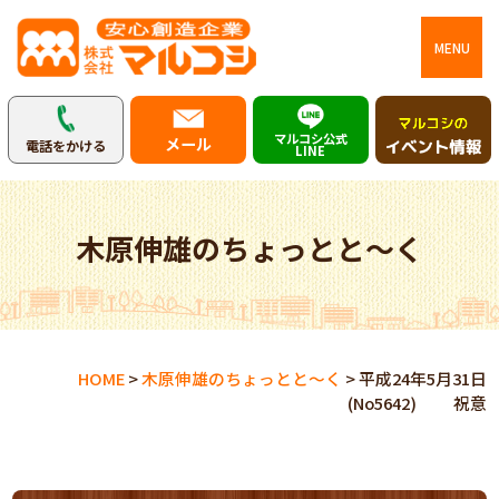
MENU
マルコシ公式
メール
電話をかける
LINE
木原伸雄のちょっとと～く
HOME
>
木原伸雄のちょっとと～く
>
平成24年5月31日
(No5642) 祝意