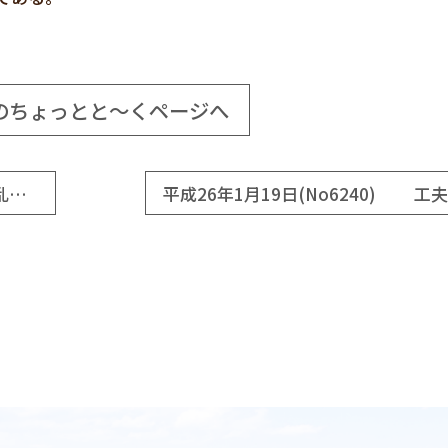
のちょっとと～くページへ
平成26年1月17日(No6238) 軽い「大義」の乱高下
平成26年1月19日(No6240) 工