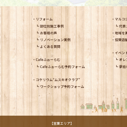
リフォーム
マルコ
部位別施工事例
代表
お客様の声
地域を
リノベーション実例
協賛店
よくある質問
イベン
Cafeふぉーらむ
オレ
Cafeふぉーらむ予約フォーム
夢拾
コケリウム
“ムスキオクラブ”
ワークショップ予約フォーム
【営業エリア】