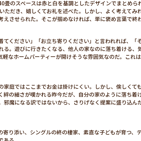
40畳のスペースは赤と白を基調としたデザインでまとめら
ていただき、嬉しくてお礼を述べた。しかし、よく考えてみ
考えさせられた。そこが掴めなければ、単に褒め言葉で終
着てください」「お立ち寄りください」と言われれば、「
れる。遊びに行きたくなる、他人の家なのに落ち着ける、
気軽なホームパーティーが開けそうな雰囲気なのだ。これ
の家庭ではここまでお金は掛けにくい。しかし、倹しくて
く絆の細さが嘆かれる昨今だが、自分の家のように落ち着
。邪魔になる訳ではないから、さりげなく提案に盛り込ん
の寄り添い、シングルの終の棲家、素直な子どもが育つ、
である。