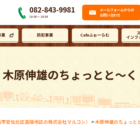
082-843-9981
メール
フォームからの
お問い合わせ
10:00 〜 18:00
事業
防犯事業
Cafeふぉーらむ
インフ
木原伸雄のちょっとと～く
島市安佐北区高陽地区の株式会社マルコシ）
>
木原伸雄のちょっと