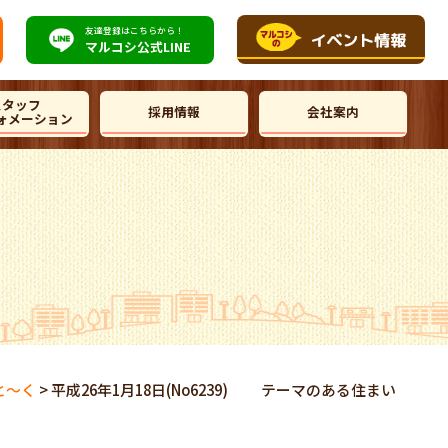
友達登録はこちらから！
マルコシ公式
LINE
スタッフ
採用情報
会社案内
ォメーション
と～く
>
平成26年1月18日(No6239) テーマのある住まい