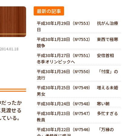
最新の記事
平成30年1月29日（№7553） 抗がん治療
日
平成30年1月28日（№7552） 東西で極寒
競争
14.01.18
平成30年1月27日（№7551） 安倍首相
冬季オリンピックへ
平成30年1月26日（№7550） 「忖度」の
流行
平成30年1月25日（№7549） 増える未婚
男女
中だったか
平成30年1月24日（№7548） 寒い朝
に見渡せる
平成30年1月23日（№7547） 多忙すぎる
している。
教員
平成30年1月22日（№7546） 「万縁の
会」予想外に盛況