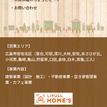
お問い合わせ
【営業エリア】
広島市
安佐北区
（落合,可部,深川,大林,安佐,あさひが丘,
小河原,亀崎,亀山,狩留家,口田,倉掛,白木,真亀,三入）
【事業内容】
建築事業（設計 施工）・不動産事業・空き家管理事
業・カフェ事業