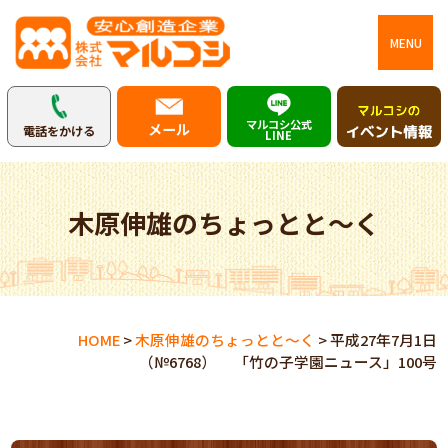
MENU
マルコシ公式
メール
電話をかける
LINE
木原伸雄のちょっとと～く
HOME
>
木原伸雄のちょっとと～く
>
平成27年7月1日
（№6768） 「竹の子学園ニュース」100号