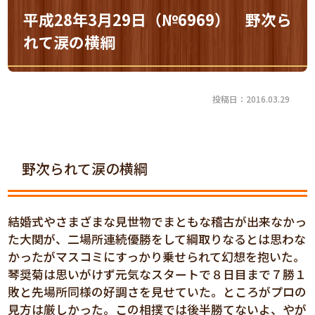
平成28年3月29日（№6969） 野次ら
れて涙の横綱
投稿日：2016.03.29
野次られて涙の横綱
結婚式やさまざまな見世物でまともな稽古が出来なかっ
た大関が、二場所連続優勝をして綱取りなるとは思わな
かったがマスコミにすっかり乗せられて幻想を抱いた。
琴奨菊は思いがけず元気なスタートで８日目まで７勝１
敗と先場所同様の好調さを見せていた。ところがプロの
見方は厳しかった。この相撲では後半勝てないよ、やが