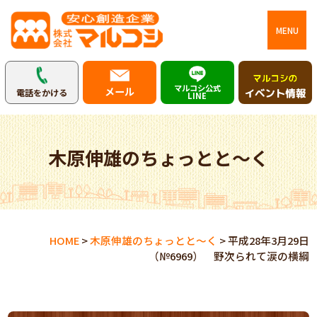
MENU
マルコシ公式
メール
電話をかける
LINE
木原伸雄のちょっとと～く
HOME
>
木原伸雄のちょっとと～く
>
平成28年3月29日
（№6969） 野次られて涙の横綱