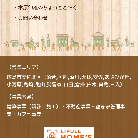
木原伸雄のちょっとと～く
お問い合わせ
【営業エリア】
広島市
安佐北区
（落合,可部,深川,大林,安佐,あさひが丘,
小河原,亀崎,亀山,狩留家,口田,倉掛,白木,真亀,三入）
【事業内容】
建築事業（設計 施工）・不動産事業・空き家管理事
業・カフェ事業