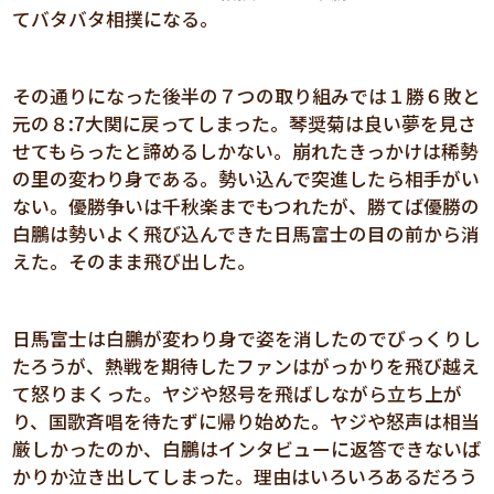
てバタバタ相撲になる。
その通りになった後半の７つの取り組みでは１勝６敗と
元の８:7大関に戻ってしまった。琴奨菊は良い夢を見さ
せてもらったと諦めるしかない。崩れたきっかけは稀勢
の里の変わり身である。勢い込んで突進したら相手がい
ない。優勝争いは千秋楽までもつれたが、勝てば優勝の
白鵬は勢いよく飛び込んできた日馬富士の目の前から消
えた。そのまま飛び出した。
日馬富士は白鵬が変わり身で姿を消したのでびっくりし
たろうが、熱戦を期待したファンはがっかりを飛び越え
て怒りまくった。ヤジや怒号を飛ばしながら立ち上が
り、国歌斉唱を待たずに帰り始めた。ヤジや怒声は相当
厳しかったのか、白鵬はインタビューに返答できないば
かりか泣き出してしまった。理由はいろいろあるだろう