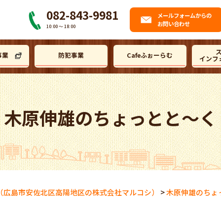
082-843-9981
メール
フォームからの
お問い合わせ
10:00 〜 18:00
事業
防犯事業
Cafeふぉーらむ
インフ
木原伸雄のちょっとと～く
（広島市安佐北区高陽地区の株式会社マルコシ）
>
木原伸雄のちょ