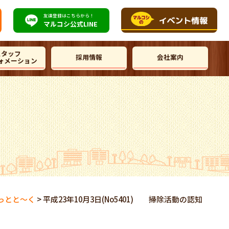
友達登録はこちらから！
マルコシ公式
LINE
スタッフ
採用情報
会社案内
ォメーション
っとと～く
>
平成23年10月3日(No5401) 掃除活動の認知