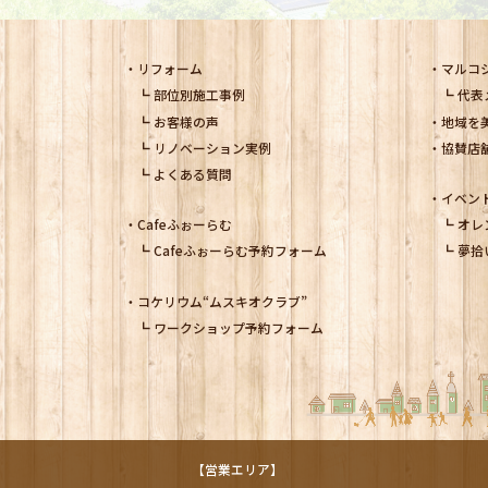
リフォーム
マルコ
部位別施工事例
代表
お客様の声
地域を
リノベーション実例
協賛店
よくある質問
イベン
Cafeふぉーらむ
オレ
Cafeふぉーらむ予約フォーム
夢拾
コケリウム
“ムスキオクラブ”
ワークショップ予約フォーム
【営業エリア】