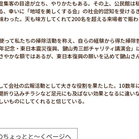
度集客の目途が立ち、やりかたもある。その上、公民館は
る、幸いに「地域を美しくする会」の社会的認知を受ける
味わった。天も味方してくれて200名を超える来場者で賑わ
に使って私たちの掃除活動を称え、自らの経験から得た掃除
周年記念・東日本震災復興、鍵山秀三郎チャリティ講演会」
さやかな額ではあるが、東日本復興の願いを込めて鍵山さ
して会社の広報活動として大きな役割を果たした。10数年
聞折り込みチラシなど足元にも及ばない効果となるに違い
しいものにしてくれると信じている。
のちょっとと～くページへ