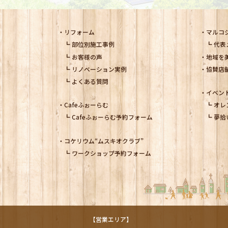
リフォーム
マルコ
部位別施工事例
代表
お客様の声
地域を
リノベーション実例
協賛店
よくある質問
イベン
Cafeふぉーらむ
オレ
Cafeふぉーらむ予約フォーム
夢拾
コケリウム
“ムスキオクラブ”
ワークショップ予約フォーム
【営業エリア】