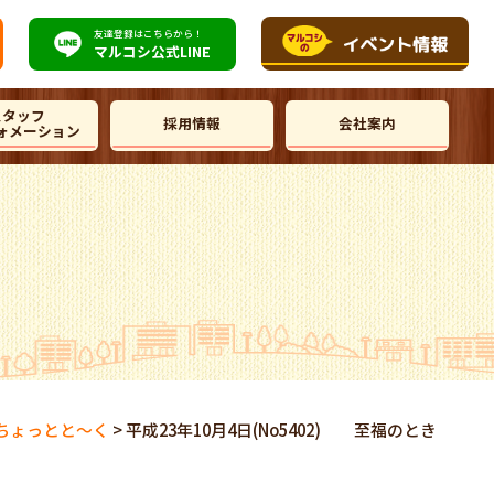
友達登録はこちらから！
マルコシ公式
LINE
スタッフ
採用情報
会社案内
ォメーション
ちょっとと～く
>
平成23年10月4日(No5402) 至福のとき