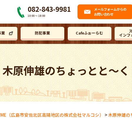
082-843-9981
メール
フォームからの
お問い合わせ
10:00 〜 18:00
事業
防犯事業
Cafeふぉーらむ
インフ
木原伸雄のちょっとと～く
OME
（広島市安佐北区高陽地区の株式会社マルコシ）
>
木原伸雄の