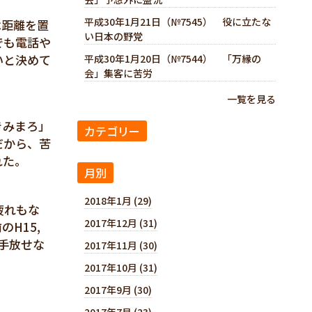
平成30年1月21日（№7545） 役に立たな
は距離を置
い日本の野党
でも電話や
いと決めて
平成30年1月20日（№7544） 「万縁の
会」集客に苦労
一覧を見る
きみまろ」
カテゴリー
だから、苦
れた。
月別
2018年1月 (29)
疲れもな
2017年12月 (31)
H15,
生手放せな
2017年11月 (30)
2017年10月 (31)
2017年9月 (30)
2017年7月 (23)