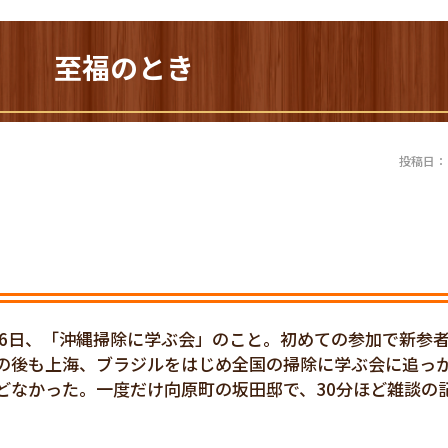
02) 至福のとき
投稿日：20
月6日、「沖縄掃除に学ぶ会」のこと。初めての参加で新参
の後も上海、ブラジルをはじめ全国の掃除に学ぶ会に追っ
どなかった。一度だけ向原町の坂田邸で、30分ほど雑談の