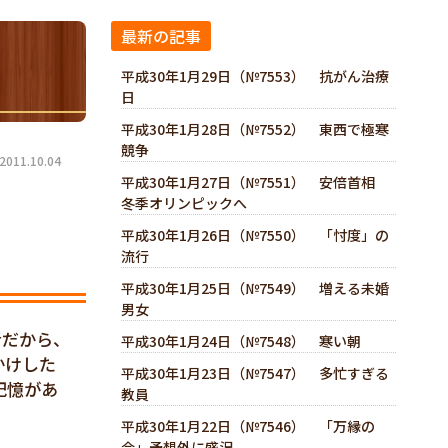
最新の記事
平成30年1月29日（№7553） 抗がん治療
日
平成30年1月28日（№7552） 東西で極寒
競争
11.10.04
平成30年1月27日（№7551） 安倍首相
冬季オリンピックへ
平成30年1月26日（№7550） 「忖度」の
流行
平成30年1月25日（№7549） 増える未婚
男女
者だから、
平成30年1月24日（№7548） 寒い朝
かけした
平成30年1月23日（№7547） 多忙すぎる
記憶があ
教員
平成30年1月22日（№7546） 「万縁の
会」予想外に盛況