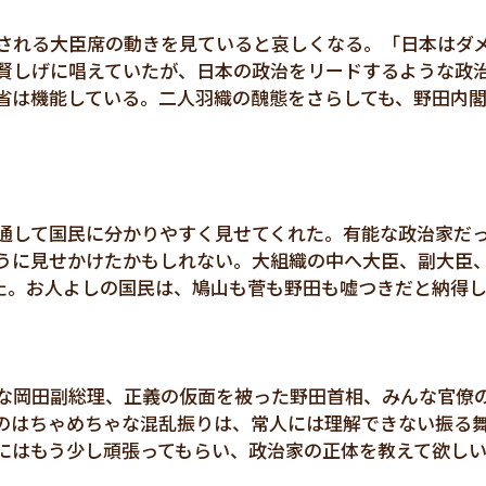
される大臣席の動きを見ていると哀しくなる。「日本はダ
賢しげに唱えていたが、日本の政治をリードするような政
省は機能している。二人羽織の醜態をさらしても、野田内
通して国民に分かりやすく見せてくれた。有能な政治家だ
うに見せかけたかもしれない。大組織の中へ大臣、副大臣
た。お人よしの国民は、鳩山も菅も野田も嘘つきだと納得し
な岡田副総理、正義の仮面を被った野田首相、みんな官僚
のはちゃめちゃな混乱振りは、常人には理解できない振る
にはもう少し頑張ってもらい、政治家の正体を教えて欲し