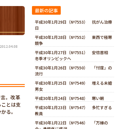
最新の記事
平成30年1月29日（№7553） 抗がん治療
日
平成30年1月28日（№7552） 東西で極寒
競争
12.04.08
平成30年1月27日（№7551） 安倍首相
冬季オリンピックへ
平成30年1月26日（№7550） 「忖度」の
流行
平成30年1月25日（№7549） 増える未婚
男女
断言。改革
平成30年1月24日（№7548） 寒い朝
ることは支
平成30年1月23日（№7547） 多忙すぎる
分かる。
教員
平成30年1月22日（№7546） 「万縁の
会」予想外に盛況