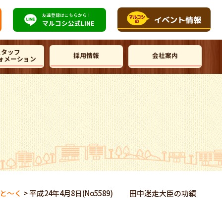
友達登録はこちらから！
マルコシ公式
LINE
スタッフ
採用情報
会社案内
ォメーション
と～く
>
平成24年4月8日(No5589) 田中迷走大臣の功績