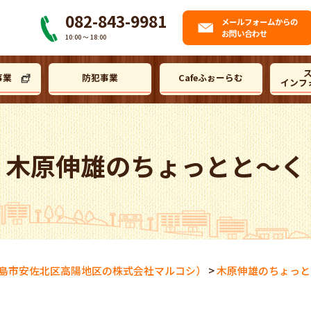
082-843-9981
メール
フォームからの
お問い合わせ
10:00 〜 18:00
事業
防犯事業
Cafeふぉーらむ
インフ
木原伸雄のちょっとと～く
島市安佐北区高陽地区の株式会社マルコシ）
>
木原伸雄のちょっと