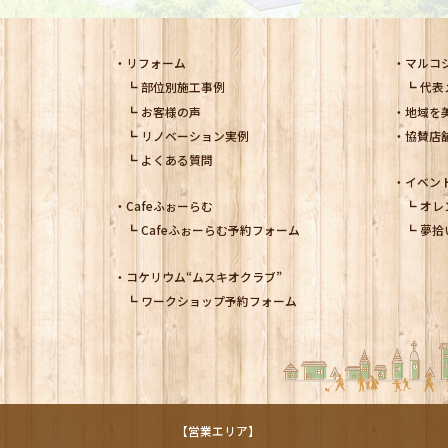
リフォーム
マルコ
部位別施工事例
代表
お客様の声
地域を
リノベーション実例
協賛店
よくある質問
イベン
Cafeふぉーらむ
オレ
Cafeふぉーらむ予約フォーム
夢拾
コケリウム
“ムスキオクラブ”
ワークショップ予約フォーム
【営業エリア】