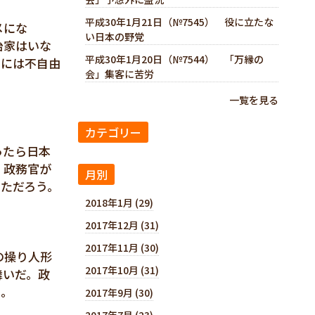
平成30年1月21日（№7545） 役に立たな
メにな
い日本の野党
治家はいな
平成30年1月20日（№7544） 「万縁の
閣には不自由
会」集客に苦労
一覧を見る
カテゴリー
ったら日本
、政務官が
月別
ただろう。
2018年1月 (29)
2017年12月 (31)
2017年11月 (30)
の操り人形
2017年10月 (31)
舞いだ。政
い。
2017年9月 (30)
2017年7月 (23)