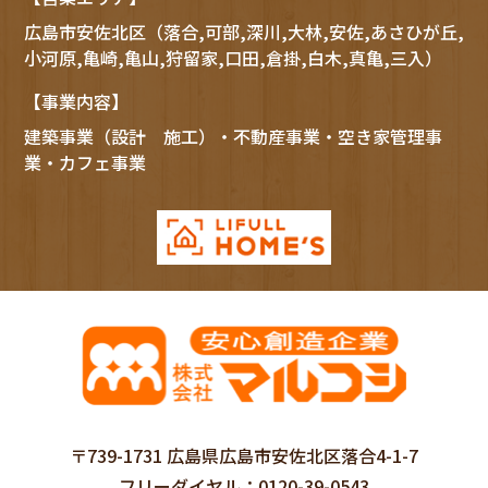
広島市
安佐北区
（落合,可部,深川,大林,安佐,あさひが丘,
小河原,亀崎,亀山,狩留家,口田,倉掛,白木,真亀,三入）
【事業内容】
建築事業（設計 施工）・不動産事業・空き家管理事
業・カフェ事業
〒739-1731 広島県広島市安佐北区落合4-1-7
フリーダイヤル
0120-39-0543