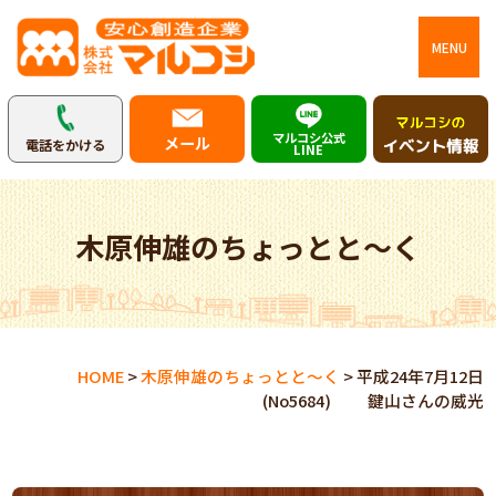
MENU
マルコシ公式
メール
電話をかける
LINE
木原伸雄のちょっとと～く
HOME
>
木原伸雄のちょっとと～く
>
平成24年7月12日
(No5684) 鍵山さんの威光