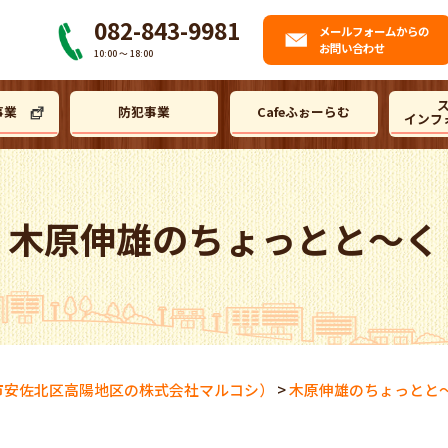
082-843-9981
メール
フォームからの
お問い合わせ
10:00 〜 18:00
事業
防犯事業
Cafeふぉーらむ
インフ
木原伸雄のちょっとと～く
市安佐北区高陽地区の株式会社マルコシ）
>
木原伸雄のちょっとと