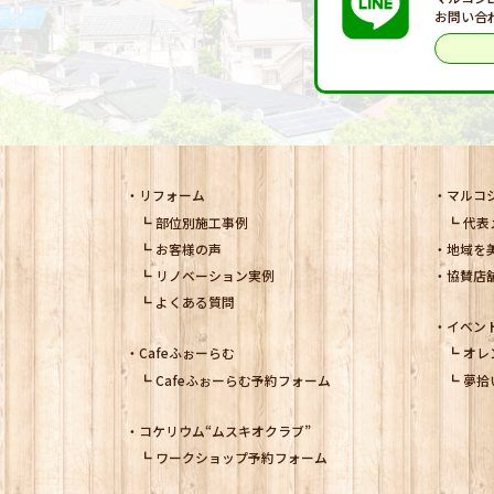
お問い合
リフォーム
マルコ
部位別施工事例
代表
お客様の声
地域を
リノベーション実例
協賛店
よくある質問
イベン
Cafeふぉーらむ
オレ
Cafeふぉーらむ予約フォーム
夢拾
コケリウム
“ムスキオクラブ”
ワークショップ予約フォーム