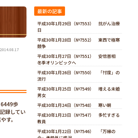
最新の記事
平成30年1月29日（№7553） 抗がん治療
日
平成30年1月28日（№7552） 東西で極寒
競争
14.08.17
平成30年1月27日（№7551） 安倍首相
冬季オリンピックへ
平成30年1月26日（№7550） 「忖度」の
流行
平成30年1月25日（№7549） 増える未婚
男女
449歩
平成30年1月24日（№7548） 寒い朝
日記録してい
平成30年1月23日（№7547） 多忙すぎる
燃やす。
教員
平成30年1月22日（№7546） 「万縁の
会」予想外に盛況