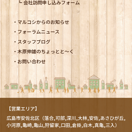
会社訪問申し込みフォーム
マルコシからのお知らせ
フォーラムニュース
スタッフブログ
木原伸雄のちょっとと～く
お問い合わせ
【営業エリア】
広島市
安佐北区
（落合,可部,深川,大林,安佐,あさひが丘,
小河原,亀崎,亀山,狩留家,口田,倉掛,白木,真亀,三入）