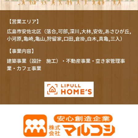
【営業エリア】
広島市
安佐北区
（落合,可部,深川,大林,安佐,あさひが丘,
小河原,亀崎,亀山,狩留家,口田,倉掛,白木,真亀,三入）
【事業内容】
建築事業（設計 施工）・不動産事業・空き家管理事
業・カフェ事業