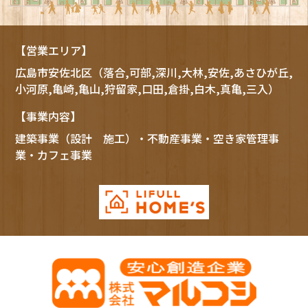
【営業エリア】
広島市
安佐北区
（落合,可部,深川,大林,安佐,あさひが丘,
小河原,亀崎,亀山,狩留家,口田,倉掛,白木,真亀,三入）
【事業内容】
建築事業（設計 施工）・不動産事業・空き家管理事
業・カフェ事業