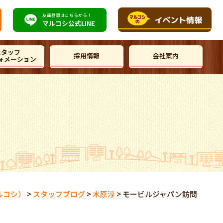
友達登録はこちらから！
マルコシ公式
LINE
スタッフ
採用情報
会社案内
ォメーション
ルコシ）
>
スタッフブログ
>
木原淳
>
モービルジャパン訪問