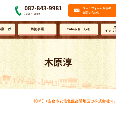
082-843-9981
メール
フォームからの
お問い合わせ
10:00 〜 18:00
事業
防犯事業
Cafeふぉーらむ
インフ
木原淳
HOME
（広島市安佐北区高陽地区の株式会社マ