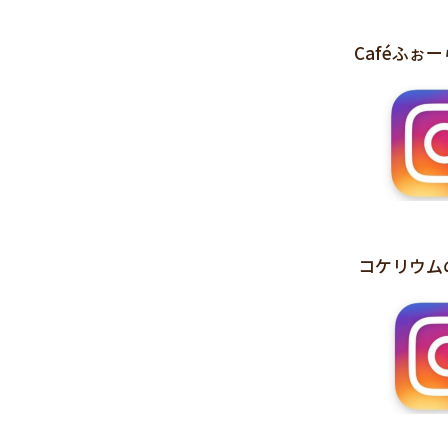
Caféふぉ
コケリウムの