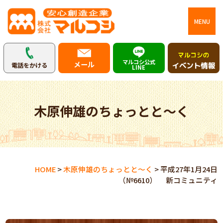
MENU
マルコシ公式
メール
電話をかける
LINE
木原伸雄のちょっとと～く
HOME
>
木原伸雄のちょっとと～く
>
平成27年1月24日
（№6610） 新コミュニティ