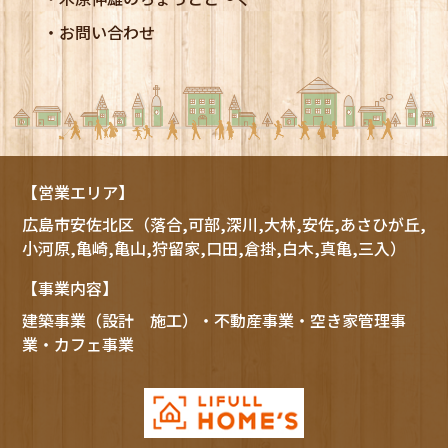
お問い合わせ
【営業エリア】
広島市
安佐北区
（落合,可部,深川,大林,安佐,あさひが丘,
小河原,亀崎,亀山,狩留家,口田,倉掛,白木,真亀,三入）
【事業内容】
建築事業（設計 施工）・不動産事業・空き家管理事
業・カフェ事業