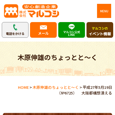
MENU
マルコシ公式
メール
電話をかける
LINE
木原伸雄のちょっとと～く
HOME
>
木原伸雄のちょっとと～く
>
平成27年5月19日
（№6725） 大阪都構想潰える