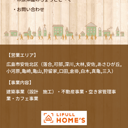
お問い合わせ
【営業エリア】
広島市
安佐北区
（落合,可部,深川,大林,安佐,あさひが丘,
小河原,亀崎,亀山,狩留家,口田,倉掛,白木,真亀,三入）
【事業内容】
建築事業（設計 施工）・不動産事業・空き家管理事
業・カフェ事業