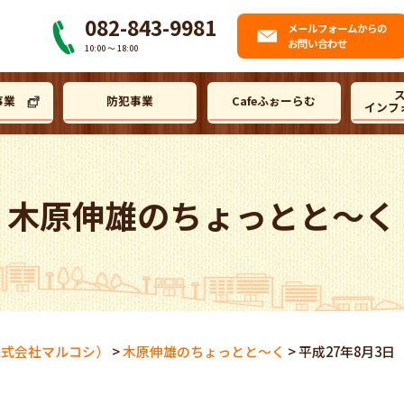
082-843-9981
メール
フォームからの
お問い合わせ
10:00 〜 18:00
事業
防犯事業
Cafeふぉーらむ
インフ
木原伸雄のちょっとと～く
株式会社マルコシ）
>
木原伸雄のちょっとと～く
>
平成27年8月3