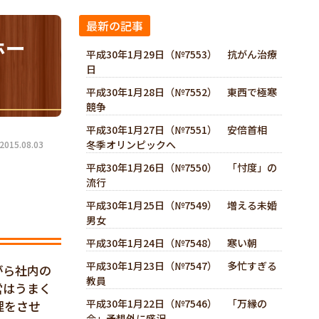
最新の記事
ホー
平成30年1月29日（№7553） 抗がん治療
日
平成30年1月28日（№7552） 東西で極寒
競争
平成30年1月27日（№7551） 安倍首相
冬季オリンピックへ
15.08.03
平成30年1月26日（№7550） 「忖度」の
流行
平成30年1月25日（№7549） 増える未婚
男女
平成30年1月24日（№7548） 寒い朝
平成30年1月23日（№7547） 多忙すぎる
がら社内の
教員
営はうまく
平成30年1月22日（№7546） 「万縁の
理をさせ
会」予想外に盛況