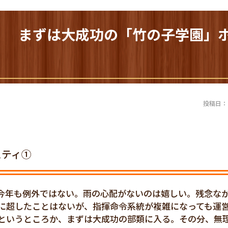
01） まずは大成功の「竹の子学園」
投稿日：20
スティ①
今年も例外ではない。雨の心配がないのは嬉しい。残念な
に超したことはないが、指揮命令系統が複雑になっても運
というところか、まずは大成功の部類に入る。その分、無