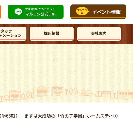
友達登録はこちらから！
マルコシ公式
LINE
スタッフ
採用情報
会社案内
ォメーション
日（№6801） まずは大成功の「竹の子学園」ホームスティ①