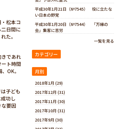
平成30年1月21日（№7545） 役に立たな
い日本の野党
田・松本コ
平成30年1月20日（№7544） 「万縁の
も二日間に
会」集客に苦労
くれた。
一覧を見る
カテゴリー
向きであれ
タート時間
備、ОK。
月別
2018年1月 (29)
者は子ども
2017年12月 (31)
は成功し
2017年11月 (30)
きな要因
2017年10月 (31)
2017年9月 (30)
2017年7月 (23)