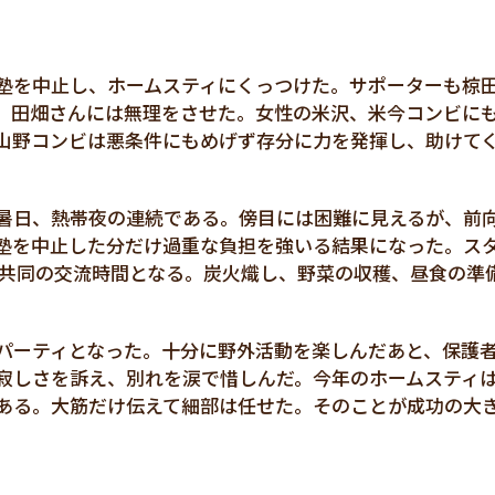
塾を中止し、ホームスティにくっつけた。サポーターも椋
、田畑さんには無理をさせた。女性の米沢、米今コンビに
山野コンビは悪条件にもめげず存分に力を発揮し、助けて
暑日、熱帯夜の連続である。傍目には困難に見えるが、前
塾を中止した分だけ過重な負担を強いる結果になった。ス
子共同の交流時間となる。炭火熾し、野菜の収穫、昼食の準
パーティとなった。十分に野外活動を楽しんだあと、保護
寂しさを訴え、別れを涙で惜しんだ。今年のホームスティ
ある。大筋だけ伝えて細部は任せた。そのことが成功の大