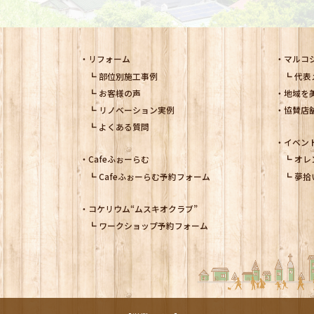
リフォーム
マルコ
部位別施工事例
代表
お客様の声
地域を
リノベーション実例
協賛店
よくある質問
イベン
Cafeふぉーらむ
オレ
Cafeふぉーらむ予約フォーム
夢拾
コケリウム
“ムスキオクラブ”
ワークショップ予約フォーム