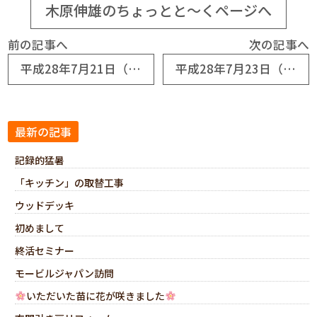
木原伸雄のちょっとと～くページへ
前の記事へ
次の記事へ
平成28年7月21日（№7056） 四度目の入院
平成28年7月23日（№7058） 施術後は順調
最新の記事
記録的猛暑
「キッチン」の取替工事
ウッドデッキ
初めまして
終活セミナー
モービルジャパン訪問
いただいた苗に花が咲きました