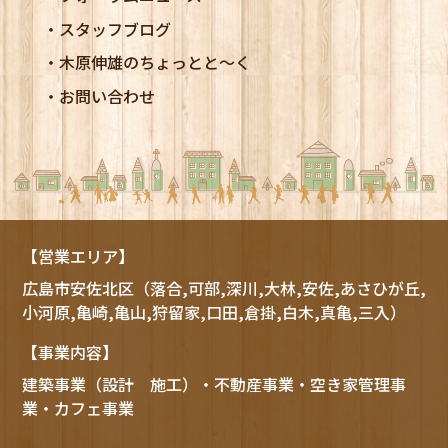
スタッフブログ
木原伸雄のちょっとと～く
お問い合わせ
【営業エリア】
広島市
安佐北区
（落合,可部,深川,大林,安佐,あさひが丘,
小河原,亀崎,亀山,狩留家,口田,倉掛,白木,真亀,三入）
【事業内容】
建築事業（設計 施工）・不動産事業・空き家管理事
業・カフェ事業